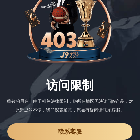
访问限制
尊敬的用户，由于相关法律限制，您所在地区无法访问J9产品，对
此造成的不便，我们深表歉意，您如有疑问请联系客服。
联系客服