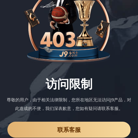
访问限制
尊敬的用户，由于相关法律限制，您所在地区无法访问J9产品，对
此造成的不便，我们深表歉意，您如有疑问请联系客服。
联系客服